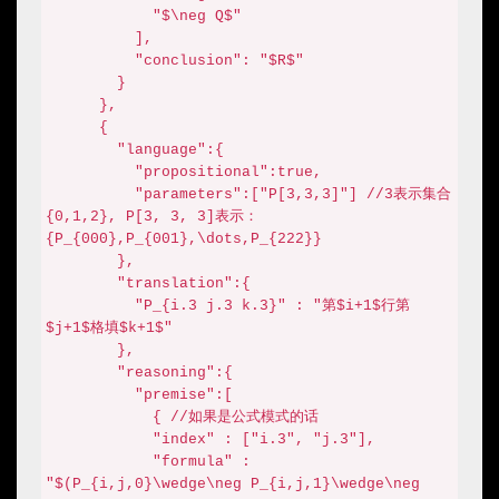
            "$\neg Q$"

          ],

          "conclusion": "$R$"

        }    

      },

      {

        "language":{

          "propositional":true,

          "parameters":["P[3,3,3]"] //3表示集合
{0,1,2}, P[3, 3, 3]表示：
{P_{000},P_{001},\dots,P_{222}}

        },

        "translation":{

          "P_{i.3 j.3 k.3}" : "第$i+1$行第
$j+1$格填$k+1$"

        },

        "reasoning":{

          "premise":[

            { //如果是公式模式的话

            "index" : ["i.3", "j.3"], 

            "formula" : 
"$(P_{i,j,0}\wedge\neg P_{i,j,1}\wedge\neg 