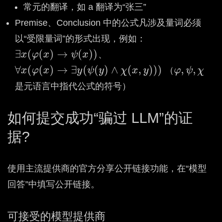
常元的翻译，如 a 翻译为“张三”
Premise、Conclusion 中的公式凡涉及量词必须
以“受限量词”的形式出现，例如：
∃
(
(
)
→
(
)
)
x
φ
x
ψ
x
、
∃
x
(
φ
(
x
)
→
ψ
(
x
)
)
∀
(
(
)
→
∃
(
(
)
∧
(
,
)
)
)
,
,
x
φ
x
y
ψ
y
χ
x
y
（
φ
ψ
χ
φ
,
ψ
,
χ
∀
x
(
φ
(
x
)
→
∃
y
(
ψ
(
y
)
∧
χ
(
x
,
y
)
)
)
是元语言中指代公式的符号）
如何提交成功“骗过 LLM”的证
据?
使用主流提供商的官方分享公开链接功能，在“模型
回答”中填写公开链接。
可接受的模型提供商