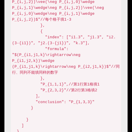
P_{i,j,2})\vee(\neg P_{i,j,0}\wedge 
P_{i,j,1}\wedge\neg P_{i,j,2})\vee(\neg 
P_{i,j,0}\wedge\neg P_{i,j,1}\wedge 
P_{i,j,2})$"//每个格子填1-3

            },

            {

              "index": ["i1.3", "j1.3", "i2.
(3-{i1})", "j2.(3-{j1})", "k.3"],

              "formula": 
"$(P_{i1,j1,k}\rightarrow\neg 
P_{i1,j2,k})\wedge 
(P_{i1,j1,k}\rightarrow\neg P_{i2,j1,k})$"//同
行、同列不能填同样的数字

            },

            "P_{1,1,1}",//第1行第1格填1

            "P_{2,3,2}"//第2行第3格填2

          ],

          "conclusion": "P_{1,3,3}"

        }

      }

    ]

  }