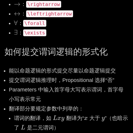
→
：
→
\rightarrow
↔
：
↔
\leftrightarrow
∀
：
\forall
∀
∃
：
\exists
∃
如何提交谓词逻辑的形式化
能以命题逻辑的形式提交尽量以命题逻辑提交
提交谓词逻辑推理时，Propositional 选择“否”
Parameters 中输入首字母大写表示谓词，首字母
小写表示常元
翻译部分要规定参数中列举的：
谓词的翻译，如
L
x
y
翻译为“
x
大于
y
”（也暗示
L
x
y
x
y
了
L
是二元谓词）
L