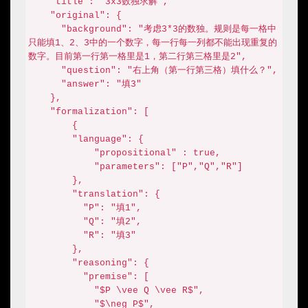
    "title": "3x3数独求解",

    "original": {

      "background": "考虑3*3的数独。规则是每一格中
只能填1、2、3中的一个数字，每一行每一列都不能出现重复的
数字。目前第一行第一格里是1，第二行第三格里是2",

      "question": "右上角（第一行第三格）填什么？",

      "answer": "填3"

    },

    "formalization": [

        {

        "language": {

            "propositional" : true,

            "parameters": ["P","Q","R"]

        },

        "translation": {

          "P": "填1",

          "Q": "填2",

          "R": "填3"

        },

        "reasoning": {

          "premise": [

            "$P \vee Q \vee R$",

            "$\neg P$",
