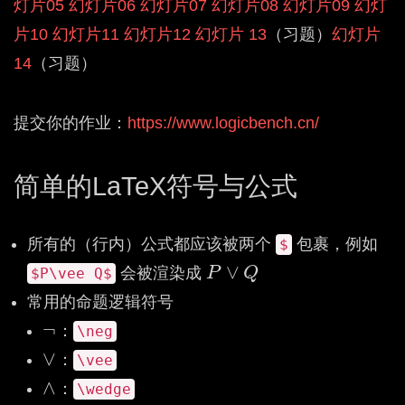
灯片05
幻灯片06
幻灯片07
幻灯片08
幻灯片09
幻灯
片10
幻灯片11
幻灯片12
幻灯片 13
（习题）
幻灯片
14
（习题）
提交你的作业：
https://www.logicbench.cn/
简单的LaTeX符号与公式
所有的（行内）公式都应该被两个
包裹，例如
$
∨
会被渲染成
P
Q
$P\vee Q$
P
∨
Q
常用的命题逻辑符号
¬
：
¬
\neg
∨
：
\vee
∨
∧
：
\wedge
∧