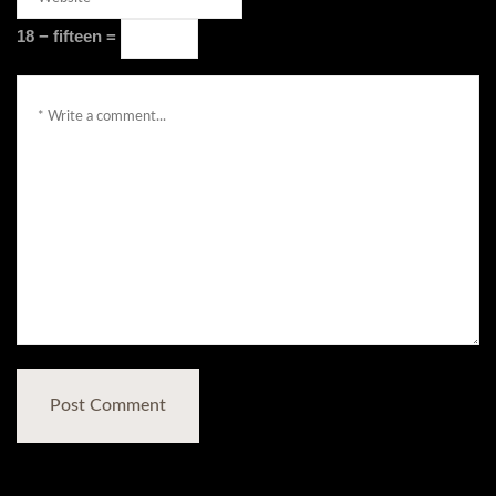
enter
18 − fifteen =
an
answer
Comment
in
*
digits: