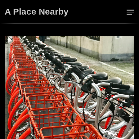
Skip
A Place Nearby
to
content