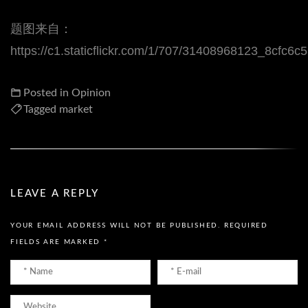
题图来自：
https://c1.staticflickr.com/1/707/31408968123_8cfc6c
Posted in
Opinion
Tagged
market
LEAVE A REPLY
YOUR EMAIL ADDRESS WILL NOT BE PUBLISHED.
REQUIRED
FIELDS ARE MARKED
*
Name
Email
*
*
Website
Please